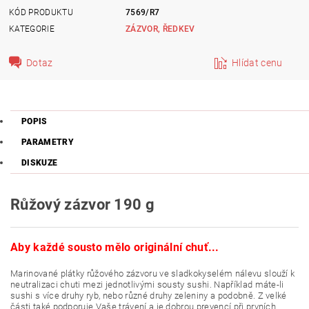
KÓD PRODUKTU
7569/R7
KATEGORIE
ZÁZVOR, ŘEDKEV
Dotaz
Hlídat cenu
POPIS
PARAMETRY
DISKUZE
Růžový zázvor 190 g
Aby každé sousto mělo originální chuť...
Marinované plátky růžového zázvoru ve sladkokyselém nálevu slouží k
neutralizaci chuti mezi jednotlivými sousty sushi. Například máte-li
sushi s více druhy ryb, nebo různé druhy zeleniny a podobně. Z velké
části také podporuje Vaše trávení a je dobrou prevencí při prvních