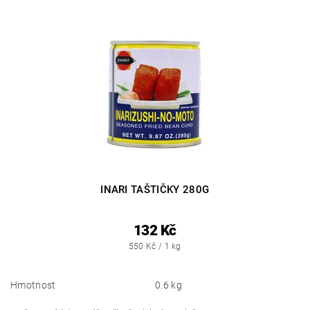
INARI TAŠTIČKY 280G
132 Kč
550 Kč / 1 kg
Hmotnost
0.6 kg