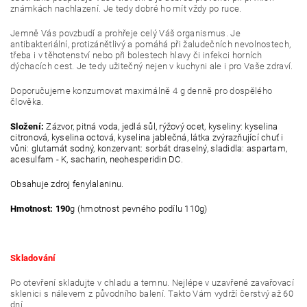
známkách nachlazení. Je tedy dobré ho mít vždy po ruce.
Jemně Vás povzbudí a prohřeje celý Váš organismus. Je
antibakteriální, protizánětlivý a pomáhá při žaludečních nevolnostech,
třeba i v těhotenství nebo při bolestech hlavy či infekci horních
dýchacích cest. Je tedy užitečný nejen v kuchyni ale i pro Vaše zdraví.
Doporučujeme konzumovat maximálně 4 g denně pro dospělého
člověka.
Složení:
Zázvor, pitná voda, jedlá sůl, rýžový ocet, kyseliny: kyselina
citronová, kyselina octová, kyselina jablečná, látka zvýrazňující chuť i
vůni: glutamát sodný, konzervant: sorbát draselný, sladidla: aspartam,
acesulfam - K, sacharin, neohesperidin DC.
Obsahuje zdroj
fenylalaninu.
Hmotnost: 190
g (hmotnost pevného podílu 110g)
Skladování
Po otevření skladujte v chladu a temnu. Nejlépe v uzavřené zavařovací
sklenici s nálevem z původního balení. Takto Vám vydrží čerstvý až 60
dní.