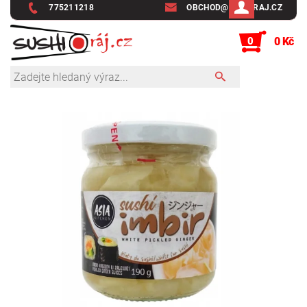
775211218
OBCHOD@SUSHIRAJ.CZ
0
0 Kč