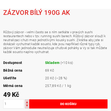
ZÁZVOR BÍLÝ 190G AK
Růžový zázvor - velmi často se s ním setkáte v pravých sushi
restaurantech nebo v tzv. running sushi barech. Růžový zázvor slouží k
neutralizaci chuti mezi jednotlivými kousky sushi. Zkrátka aby jste si
dokázali vychutnat každé sousto, kde jsou například různé typy ryb,
zázvor Vám jednoduše neutralizuje chuťové pohárky a Vy si tak můžete
každé sousto naplno vychutnat.
Dostupnost
Skladem
(>10 ks)
Běžná cena
69 Kč
Ušetříte
20 Kč
(–28 %)
Měrná cena
257,89 Kč / 1 kg
49 Kč