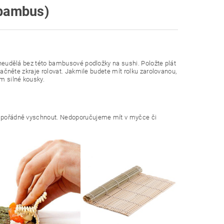
m (bambus)
, neudělá bez této bambusové podložky na sushi. Položte plát
 začněte zkraje rolovat. Jakmile budete mít rolku zarolovanou,
cm silné kousky.
jte pořádně vyschnout. Nedoporučujeme mít v myčce či