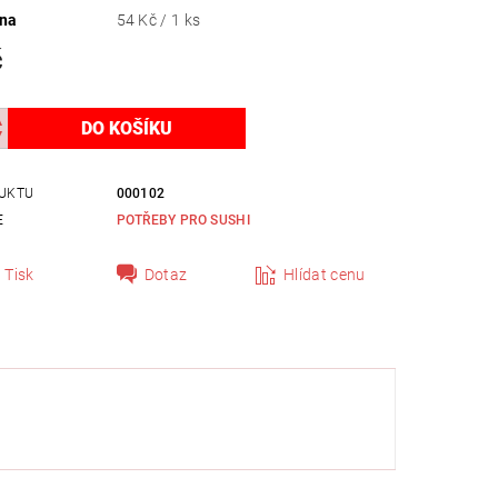
ena
54 Kč / 1 ks
č
UKTU
000102
E
POTŘEBY PRO SUSHI
Tisk
Dotaz
Hlídat cenu