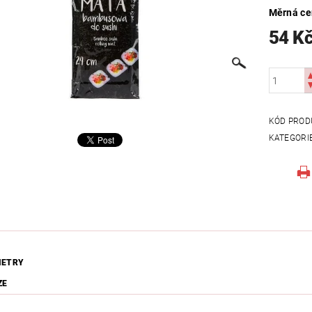
Měrná c
54 K
KÓD PROD
KATEGORI
METRY
ZE