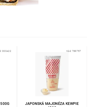
d:
000422
Kód:
789757
 500G
JAPONSKÁ MAJONÉZA KEWPIE