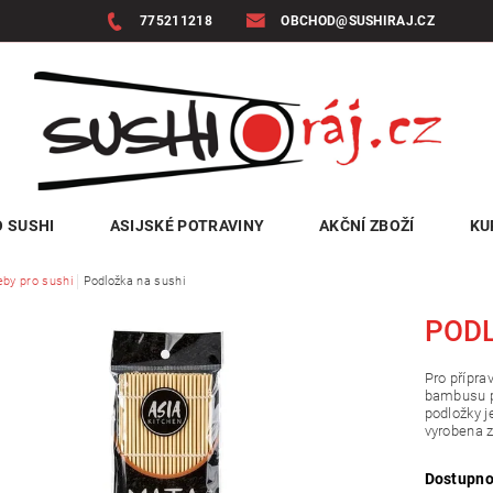
775211218
OBCHOD@SUSHIRAJ.CZ
 SUSHI
ASIJSKÉ POTRAVINY
AKČNÍ ZBOŽÍ
KU
eby pro sushi
Podložka na sushi
PODL
Pro přípra
bambusu pr
podložky je
vyrobena 
Dostupno