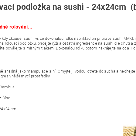
vací podložka na sushi - 24x24c
dné rolování...
o kdy zkoušel sushi, ví, že dokonalou rolku například při přípravě sushi MAKI
na rolovací podložku, přidejte rýži a ostatní ingredience na sushi dle chuti a
eště poválejte s mírným tlakem. Dokonalou rolku potom nakrájejte na cca 1 
jně snadná jako manipulace s ní. Omyjte ji vodou, otřete do sucha a neche
agresivnější mycí prostředky.
Bambus
:
Čína
24x24 cm