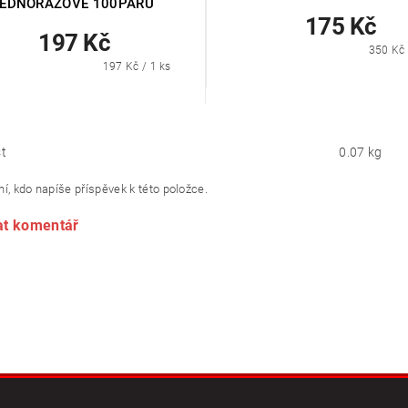
JEDNORÁZOVÉ 100PÁRŮ
175 Kč
197 Kč
350 Kč 
197 Kč / 1 ks
t
0.07 kg
í, kdo napíše příspěvek k této položce.
at komentář