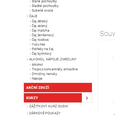
Slané pochoutky
Sladké pochoutky
Sušené ovoce
ČAJE
Čaj dětský
Čaj zelený
Čaj matcha
Souv
Čaj ženšenový
Čaj rooibos
Yuzu tea
Potřeby na čaj
Čaj bylinkový
ALKOHOL, NÁPOJE, ZMRZLINY
Alkohol
Tropico koncentráty, smoothie
Zmrzliny, nanuky
Nápoje
AKČNÍ ZBOŽÍ
KURZY
ZÁŽITKOVÝ KURZ SUSHI
DÁRKOVÉ POUKAZY