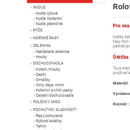
Rolo
NUDLE
Nudle rýžové
Nudle instantní
Nudle pšeničné
Pro sna
RÝŽE
Každý, kd
MOŘSKÉ ŘASY
řasy Nori 
ZELENINA
párkrát j
Nakládaná zelenina
Ůdržba
Houby
DOCHUCOVADLA
Ta je ste
Koření, mouky
použivat 
Dashi
Omáčky
Materiál:
Octy, oleje, mirin
Kořenící a chilli pasty
Vyrobeno
Ostatní dochucovadla
POLÉVKY, MISO
Rozměr:
POCHUTINY, SLADKOSTI
Řasy ochucené
Rýžové koláčky
Tahini