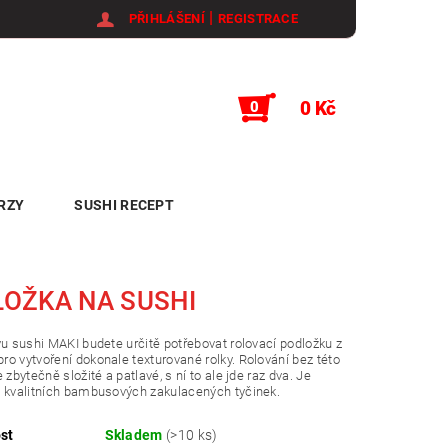
|
PŘIHLÁŠENÍ
REGISTRACE
0 Kč
0
RZY
SUSHI RECEPT
OŽKA NA SUSHI
vu sushi MAKI budete určitě potřebovat rolovací podložku z
o vytvoření dokonale texturované rolky. Rolování bez této
 zbytečně složité a patlavé, s ní to ale jde raz dva. Je
z kvalitních bambusových zakulacených tyčinek.
st
Skladem
(>10 ks)