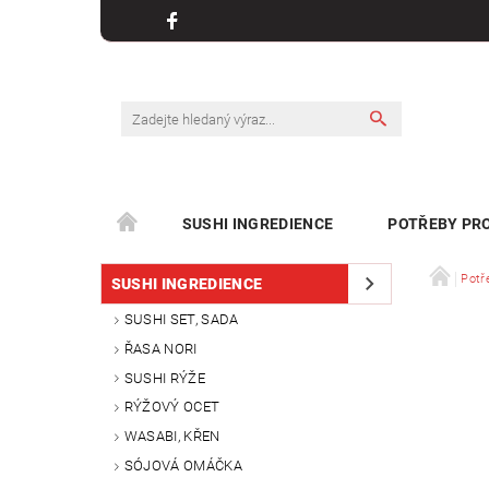
SUSHI INGREDIENCE
POTŘEBY PRO
KONTAKT
Potř
SUSHI INGREDIENCE
SUSHI SET, SADA
ŘASA NORI
SUSHI RÝŽE
RÝŽOVÝ OCET
WASABI, KŘEN
SÓJOVÁ OMÁČKA