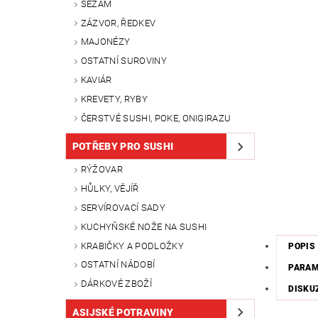
SEZAM
ZÁZVOR, ŘEDKEV
MAJONÉZY
OSTATNÍ SUROVINY
KAVIÁR
KREVETY, RYBY
ČERSTVÉ SUSHI, POKE, ONIGIRAZU
POTŘEBY PRO SUSHI
RÝŽOVAR
HŮLKY, VĚJÍŘ
SERVÍROVACÍ SADY
KUCHYŇSKÉ NOŽE NA SUSHI
KRABIČKY A PODLOŽKY
POPIS
OSTATNÍ NÁDOBÍ
PARA
DÁRKOVÉ ZBOŽÍ
DISKU
ASIJSKÉ POTRAVINY