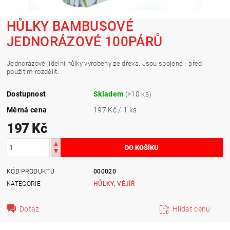
HŮLKY BAMBUSOVÉ
JEDNORÁZOVÉ 100PÁRŮ
Jednorázové jídelní hůlky vyrobeny ze dřeva. Jsou spojené - před
použitím rozdělit.
Dostupnost
Skladem
(>10 ks)
Měrná cena
197 Kč / 1 ks
197 Kč
KÓD PRODUKTU
000020
KATEGORIE
HŮLKY, VĚJÍŘ
Dotaz
Hlídat cenu