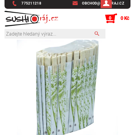
775211218
OBCHOD@SUSHIRAJ.CZ
0
0 Kč