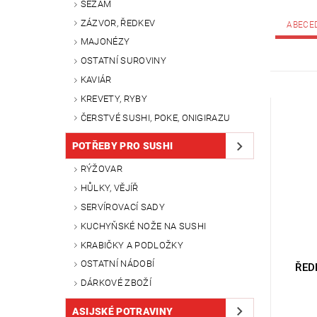
SEZAM
ZÁZVOR, ŘEDKEV
ABECE
MAJONÉZY
OSTATNÍ SUROVINY
KAVIÁR
KREVETY, RYBY
ČERSTVÉ SUSHI, POKE, ONIGIRAZU
POTŘEBY PRO SUSHI
RÝŽOVAR
HŮLKY, VĚJÍŘ
SERVÍROVACÍ SADY
KUCHYŇSKÉ NOŽE NA SUSHI
KRABIČKY A PODLOŽKY
OSTATNÍ NÁDOBÍ
ŘED
DÁRKOVÉ ZBOŽÍ
ASIJSKÉ POTRAVINY