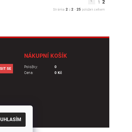
2
1
2
2
25
Stránka
z
-
položek celkem
NÁKUPNÍ KOŠÍK
Položky:
0
Cena:
0 Kč
OUHLASÍM