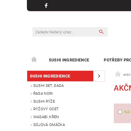
SUSHI INGREDIENCE
POTŘEBY PRO
KONTAKT
akční
SUSHI INGREDIENCE
SUSHI SET, SADA
AKČN
ŘASA NORI
SUSHI RÝŽE
RÝŽOVÝ OCET
NA 
WASABI, KŘEN
SÓJOVÁ OMÁČKA