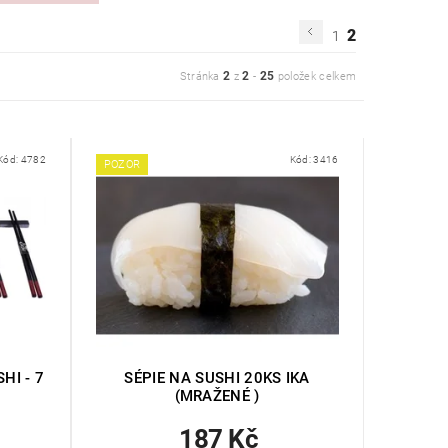
2
1
2
2
25
Stránka
z
-
položek celkem
Kód:
4782
Kód:
3416
POZOR
HI - 7
SÉPIE NA SUSHI 20KS IKA
(MRAŽENÉ )
187 Kč