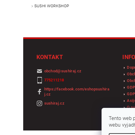
SUSHI WORKSHOP
KONTAKT
INF
Dopr
obchod
@
sushiraj.cz
Obc
775211218
Obch
GDP
https://facebook.com/eshopsushira
GDP
j.cz
Asij
sushiraj.cz
O su
Tento web p
webu vyjadř