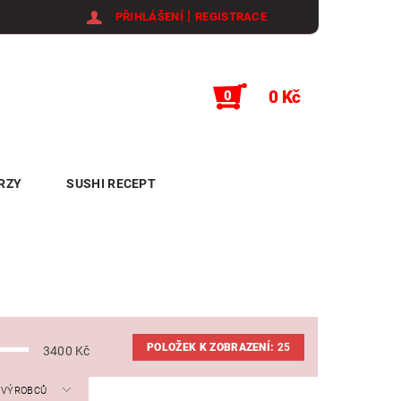
|
PŘIHLÁŠENÍ
REGISTRACE
0 Kč
0
RZY
SUSHI RECEPT
POLOŽEK K ZOBRAZENÍ:
25
3400
Kč
A VÝROBCŮ