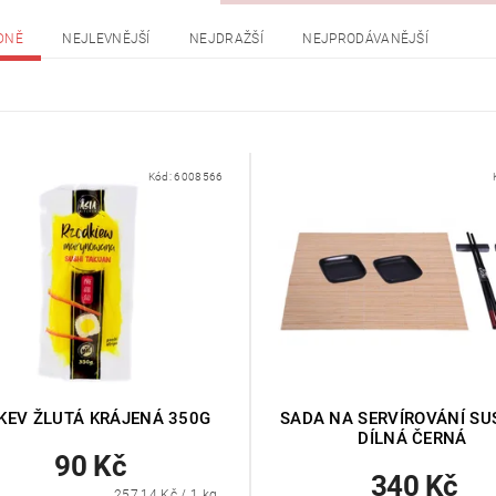
DNĚ
NEJLEVNĚJŠÍ
NEJDRAŽŠÍ
NEJPRODÁVANĚJŠÍ
Kód:
6008566
KEV ŽLUTÁ KRÁJENÁ 350G
SADA NA SERVÍROVÁNÍ SUS
DÍLNÁ ČERNÁ
90 Kč
340 Kč
257,14 Kč / 1 kg