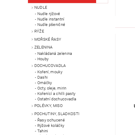
NUDLE
Nudle rýžové
Nudle instantní
Nudle pšeničné
RÝŽE
MOŘSKÉ ŘASY
ZELENINA
Nakládaná zelenina
Houby
DOCHUCOVADLA
Koření, mouky
Dashi
Omáčky
Octy, oleje, mirin
Kořenící a chilli pasty
Ostatní dochucovadla
POLÉVKY, MISO
POCHUTINY, SLADKOSTI
Řasy ochucené
Rýžové koláčky
Tahini