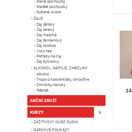
Slané pochoutky
Sladké pochoutky
Sušené ovoce
ČAJE
Čaj dětský
Čaj zelený
Čaj matcha
Čaj ženšenový
Čaj rooibos
Yuzu tea
Potřeby na čaj
Čaj bylinkový
ALKOHOL, NÁPOJE, ZMRZLINY
Alkohol
Tropico koncentráty, smoothie
Zmrzliny, nanuky
Nápoje
ZÁ
AKČNÍ ZBOŽÍ
KURZY
ZÁŽITKOVÝ KURZ SUSHI
DÁRKOVÉ POUKAZY