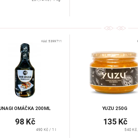
Kód:
5399711
UNAGI OMÁČKA 200ML
YUZU 250G
98 Kč
135 Kč
490 Kč / 1 l
540 Kč 