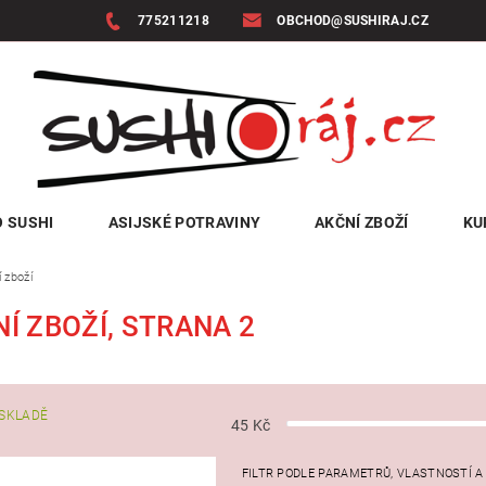
775211218
OBCHOD@SUSHIRAJ.CZ
 SUSHI
ASIJSKÉ POTRAVINY
AKČNÍ ZBOŽÍ
KU
 zboží
Í ZBOŽÍ
, STRANA 2
SKLADĚ
45
Kč
FILTR PODLE PARAMETRŮ, VLASTNOSTÍ 