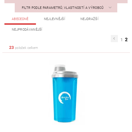
FILTR PODLE PARAMETRŮ, VLASTNOSTÍ A VÝROBCŮ
ABECEDNĚ
NEJLEVNĚJŠÍ
NEJDRAŽŠÍ
NEJPRODÁVANĚJŠÍ
2
1
23
položek celkem