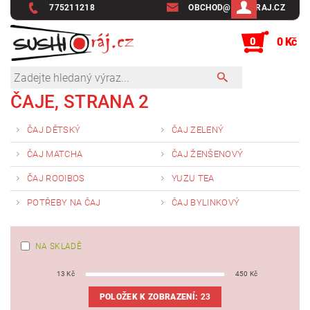
775211218
OBCHOD@SUSHIRAJ.CZ
0
0 Kč
ČAJE
, STRANA 2
ČAJ DĚTSKÝ
ČAJ ZELENÝ
ČAJ MATCHA
ČAJ ŽENŠENOVÝ
ČAJ ROOIBOS
YUZU TEA
POTŘEBY NA ČAJ
ČAJ BYLINKOVÝ
NA SKLADĚ
13
Kč
450
Kč
POLOŽEK K ZOBRAZENÍ:
23