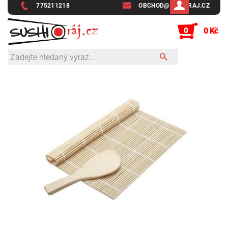
775211218
OBCHOD@SUSHIRAJ.CZ
0
0 Kč