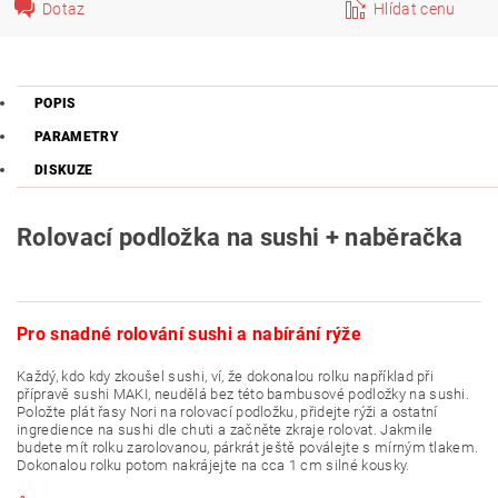
Dotaz
Hlídat cenu
POPIS
PARAMETRY
DISKUZE
Rolovací podložka na sushi + naběračka
Pro snadné rolování sushi a nabírání rýže
Každý, kdo kdy zkoušel sushi, ví, že dokonalou rolku například při
přípravě sushi MAKI, neudělá bez této bambusové podložky na sushi.
Položte plát řasy Nori na rolovací podložku, přidejte rýži a ostatní
ingredience na sushi dle chuti a začněte zkraje rolovat. Jakmile
budete mít rolku zarolovanou, párkrát ještě poválejte s mírným tlakem.
Dokonalou rolku potom nakrájejte na cca 1 cm silné kousky.