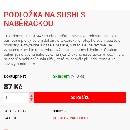
PODLOŽKA NA SUSHI S
NABĚRAČKOU
Pro přípravu sushi MAKI budete určitě potřebovat rolovací podložku z
bambusu pro vytvoření dokonale texturované rolky. Rolování bez této
podložky je zbytečně složité a patlavé, s ní to ale jde raz dva. Je
vyrobena z kvalitních bambusových zakulacených tyčinek. Součástí
balení je i dřevěná naběračka na rýži. Dřevěná naběračka je ideální pro
míchání a nabírání sushi rýže, která by neměla přijít do kontaktu s
kovovým nádobím.
Dostupnost
Skladem
(>10 ks)
87 Kč
KÓD PRODUKTU
000326
KATEGORIE
POTŘEBY PRO SUSHI