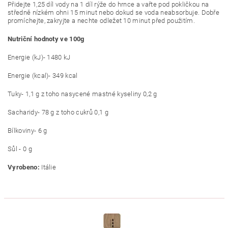
Přidejte 1,25 díl vody na 1 díl rýže do hrnce a vařte pod pokličkou na
středně nízkém ohni
15 minut nebo dokud se voda neabsorbuje. Dobře
promíchejte, zakryjte a nechte odležet 10 minut před použitím.
Nutriční hodnoty ve 100g
Energie (kJ)- 1480 kJ
Energie (kcal)- 349 kcal
Tuky- 1,1 g z toho nasycené mastné kyseliny 0,2 g
Sacharidy- 78 g z toho cukrů 0,1 g
Bílkoviny- 6 g
Sůl - 0 g
Vyrobeno:
Itálie