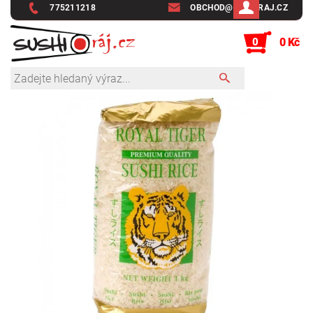
775211218
OBCHOD@SUSHIRAJ.CZ
0
0 Kč