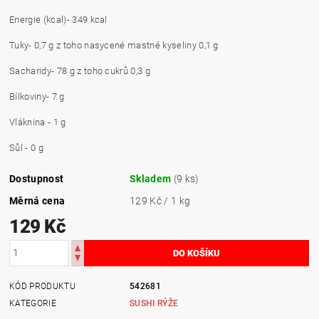
Energie (kcal)- 349 kcal
Tuky- 0,7 g z toho nasycené mastné kyseliny 0,1 g
Sacharidy- 78 g z toho cukrů 0,3 g
Bílkoviny- 7 g
Vláknina - 1 g
Sůl - 0 g
Dostupnost
Skladem
(9 ks)
Měrná cena
129 Kč / 1 kg
129 Kč
KÓD PRODUKTU
542681
KATEGORIE
SUSHI RÝŽE