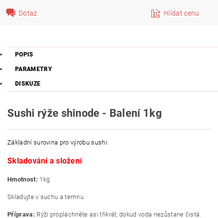
Dotaz
Hlídat cenu
POPIS
PARAMETRY
DISKUZE
Sushi rýže shinode - Balení 1kg
Základní surovina pro výrobu sushi.
Skladování a složení
Hmotnost:
1kg
Skladujte v suchu a temnu.
Příprava:
Rýži propláchněte asi třikrát, dokud voda nezůstane čistá.