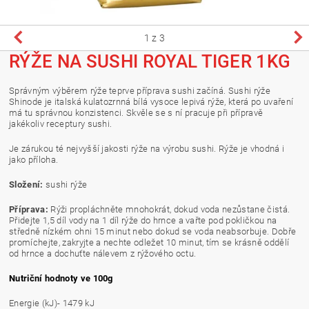
1
z 3
RÝŽE NA SUSHI ROYAL TIGER 1KG
Správným výběrem rýže teprve příprava sushi začíná. Sushi rýže
Shinode je italská kulatozrnná bílá vysoce lepivá rýže, která po uvaření
má tu správnou konzistenci. Skvěle se s ní pracuje při přípravě
jakékoliv receptury sushi.
Je zárukou té nejvyšší jakosti rýže na výrobu sushi. Rýže je vhodná i
jako příloha.
Složení:
sushi rýže
Příprava:
Rýži propláchněte mnohokrát, dokud voda nezůstane čistá.
Přidejte 1,5 díl vody na 1 díl rýže do hrnce a vařte pod pokličkou na
středně nízkém ohni
15 minut nebo dokud se voda neabsorbuje. Dobře
promíchejte, zakryjte a nechte odležet 10 minut, tím se krásně oddělí
od hrnce a dochuťte nálevem z rýžového octu.
Nutriční hodnoty ve 100g
Energie (kJ)- 1479 kJ