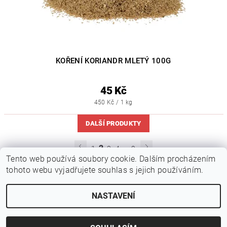
KOŘENÍ KORIANDR MLETÝ 100G
45 Kč
450 Kč / 1 kg
DALŠÍ PRODUKTY
...
2
1
3
4
9
Tento web používá soubory cookie. Dalším procházením
tohoto webu vyjadřujete souhlas s jejich používáním.
NASTAVENÍ
2026 © Kvalitní suroviny na sushi - sushiraj.cz, všechna práva vyhrazena
Vytvořil Shoptet