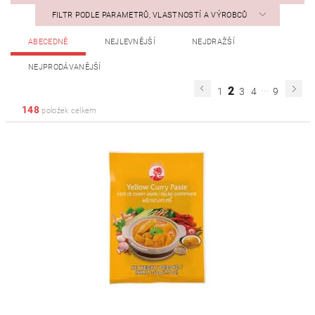
FILTR PODLE PARAMETRŮ, VLASTNOSTÍ A VÝROBCŮ
ABECEDNĚ
NEJLEVNĚJŠÍ
NEJDRAŽŠÍ
NEJPRODÁVANĚJŠÍ
...
2
1
3
4
9
148
položek celkem