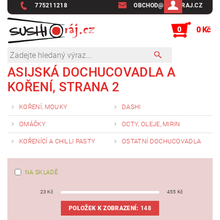
775211218
OBCHOD@SUSHIRAJ.CZ
0
0 Kč
ASIJSKÁ DOCHUCOVADLA A
KOŘENÍ
, STRANA 2
KOŘENÍ, MOUKY
DASHI
OMÁČKY
OCTY, OLEJE, MIRIN
KOŘENÍCÍ A CHILLI PASTY
OSTATNÍ DOCHUCOVADLA
NA SKLADĚ
23
Kč
455
Kč
POLOŽEK K ZOBRAZENÍ:
148